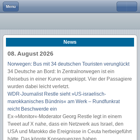
Menu
Close
Startseite
Private Sachversicherungen
Privathaftpflichtversicherung
KFZ Versicherung
Betriebshaftpflicht
Hundehalterhaftpflicht
Reisekrankenversicherung
Personenvorsorge
Berufsunfähigkeitsversicherung
Kinder Unfall Schutz
Sterbegeldversicherung
Private Altersvorsorge
Private Rentenversicherung
Direktversicherung
Investmendfonds
Moventum
Private Krankenversicherung
Kundenlogin
Moventum
nur private Nutzung
Versicherungen
KFZ & Boot
Hausratversicherung
Inventarversicherung
Pferdehalterhaftpflicht
Reiserücktrittsversicherung
Kindervorsorge
Grundfähigkeitsversicherung
Risikolebensversicherung
Betriebliche Altersvorsorge
Riester Rente
Unterstützungskasse
Depot
AAB
Krankenzusatzversicherung
Angebot laden
AAB
KFZ Versicherung
News
Vorsorge
Gewerbeversicherungen
Wohngebäudeversicherung
Firmenrechtsschutz
Tier-OP Versicherung
Reisegepäckversicherung
Hinterbliebenenvorsorge
Unfallversicherung
Basisrente
Pensionskasse
Reiseversicherung
Anfahrt
gewerbliche Nutzung
08. August 2026
LKW Versicherung
Altersvorsorge
Tierversicherungen
Haus- & Grundstückshaftpflichtversicherung
Bertiebsausfall
Auslandsschutz Schule & Studium
Einkommensversicherung
Rentenversicherung gegen Einmalbeitrag
Pensionsfonds
Au Pair
Vergleichsrechner im Überblick
Norwegen: Bus mit 34 deutschen Touristen verunglückt
Motorradversicherung
Geldanlage
Reiseversicherungen
Rechtsschutzversicherung
Elektronikversicherung
Pflegerentenversicherung
Pensionszusage
Krankentagegeld
Depotzugänge
34 Deutsche an Bord: In Zentralnorwegen ist ein
Reisebus in einer Kurve umgekippt. Vier der Passagiere
Anhänger Versicherung
Krankenversicherung
Bauherrnhaftpflicht
Kautionsversicherung
Dauer-Reisekrankenversicherung
wurden dabei leicht verletzt.
Bootsversicherung
Über Uns
Glasbruchversicherung
Veranstaltungshaftpflicht
Reisekrankenversicherung
WDR-Journalist Restle sieht »US-israelisch-
marokkanisches Bündnis« am Werk – Rundfunkrat
Wohnmobilversicherung
Service
Gewässerschadenhaftpflicht
LKW Versicherung
reicht Beschwerde ein
Ex-»Monitor«-Moderator Georg Restle legt in einem
Wohnwagen Versicherung
Photovoltaikversicherung
KFZ Versicherung Gewerbe
Tweet auf X nahe, dass ein Netzwerk aus Israel, den
Bauleistungsversicherung
USA und Marokko die Ereignisse in Ceuta herbeigeführt
hätte. Das könnte Konsequenzen haben.