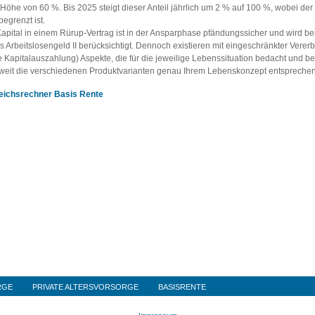
 Höhe von 60 %. Bis 2025 steigt dieser Anteil jährlich um 2 % auf 100 %, wobei d
begrenzt ist.
apital in einem Rürup-Vertrag ist in der Ansparphase pfändungssicher und wird bei
as Arbeitslosengeld II berücksichtigt. Dennoch existieren mit eingeschränkter Vere
e Kapitalauszahlung) Aspekte, die für die jeweilige Lebenssituation bedacht und be
weit die verschiedenen Produktvarianten genau Ihrem Lebenskonzept entsprechen, 
eichsrechner Basis Rente
RGE
PRIVATE ALTERSVORSORGE
BASISRENTE