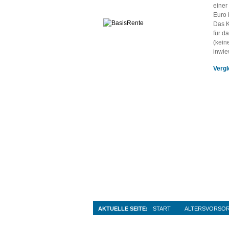
einer
Euro 
Das K
für d
(kein
inwie
Vergl
AKTUELLE SEITE:
START
ALTERSVORSO