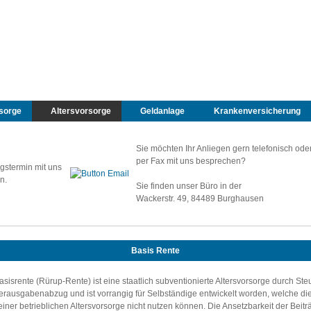
sorge
Altersvorsorge
Geldanlage
Krankenversicherung
Sie möchten Ihr Anliegen gern telefonisch ode
per Fax mit uns besprechen?
gstermin mit uns
n.
Sie finden unser Büro in der
Wackerstr. 49, 84489 Burghausen
Basis Rente
asisrente (Rürup-Rente) ist eine staatlich subventionierte Altersvorsorge durch Ste
rausgabenabzug und ist vorrangig für Selbständige entwickelt worden, welche die
einer betrieblichen Altersvorsorge nicht nutzen können. Die Ansetzbarkeit der Beiträ