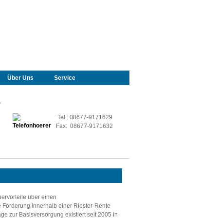
Über Uns
Service
r
Tel.: 08677-9171629
Fax: 08677-9171632
uervorteile über einen
 Förderung innerhalb einer Riester-Rente
ge zur Basisversorgung existiert seit 2005 in