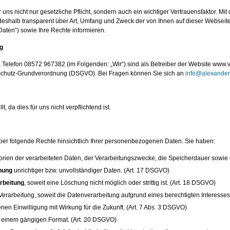
 uns nicht nur gesetzliche Pflicht, sondern auch ein wichtiger Vertrauensfaktor. Mi
shalb transparent über Art, Umfang und Zweck der von Ihnen auf dieser Webseit
ten“) sowie Ihre Rechte informieren.
ng
, Telefon 08572 967382 (im Folgenden: „Wir“) sind als Betreiber der Website www
enschutz-Grundverordnung (DSGVO). Bei Fragen können Sie sich an
info@alexander-
, da dies für uns nicht verpflichtend ist.
ber folgende Rechte hinsichtlich Ihrer personenbezogenen Daten. Sie haben:
orien der verarbeiteten Daten, der Verarbeitungszwecke, die Speicherdauer sowie
hung
unrichtiger bzw. unvollständiger Daten. (Art. 17 DSGVO)
rbeitung
, soweit eine Löschung nicht möglich oder strittig ist. (Art. 18 DSGVO)
erarbeitung, soweit die Datenverarbeitung aufgrund eines berechtigten Interesses 
en Einwilligung mit Wirkung für die Zukunft. (Art. 7 Abs. 3 DSGVO)
 einem gängigen Format. (Art. 20 DSGVO)