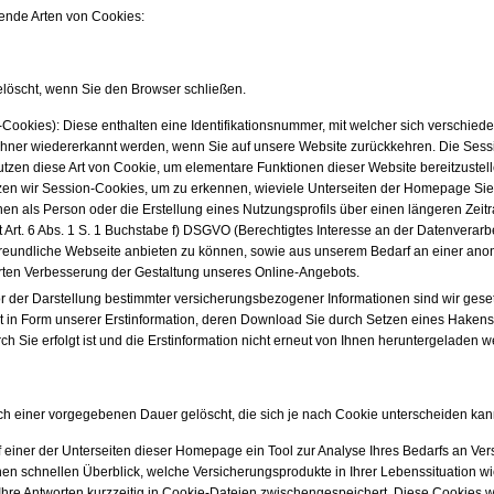
ende Arten von Cookies:
elöscht, wenn Sie den Browser schließen.
Cookies): Diese enthalten eine Identifikationsnummer, mit welcher sich verschied
hner wiedererkannt werden, wenn Sie auf unsere Website zurückkehren. Die Sessi
utzen diese Art von Cookie, um elementare Funktionen dieser Website bereitzuste
en wir Session-Cookies, um zu erkennen, wieviele Unterseiten der Homepage Sie 
en als Person oder die Erstellung eines Nutzungsprofils über einen längeren Zeitr
t Art. 6 Abs. 1 S. 1 Buchstabe f) DSGVO (Berechtigtes Interesse an der Datenverarbe
freundliche Webseite anbieten zu können, sowie aus unserem Bedarf an einer a
erten Verbesserung der Gestaltung unseres Online-Angebots.
r der Darstellung bestimmter versicherungsbezogener Informationen sind wir gesetzl
eht in Form unserer Erstinformation, deren Download Sie durch Setzen eines Hakens
h Sie erfolgt ist und die Erstinformation nicht erneut von Ihnen heruntergeladen 
ch einer vorgegebenen Dauer gelöscht, die sich je nach Cookie unterscheiden kan
f einer der Unterseiten dieser Homepage ein Tool zur Analyse Ihres Bedarfs an V
en schnellen Überblick, welche Versicherungsprodukte in Ihrer Lebenssituation wi
Ihre Antworten kurzzeitig in Cookie-Dateien zwischengespeichert. Diese Cookies 