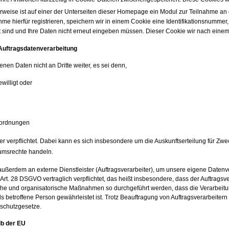
erweise ist auf einer der Unterseiten dieser Homepage ein Modul zur Teilnahme an 
me hierfür registrieren, speichern wir in einem Cookie eine Identifikationsnumme
sind und Ihre Daten nicht erneut eingeben müssen. Dieser Cookie wir nach einem
Auftragsdatenverarbeitung
en Daten nicht an Dritte weiter, es sei denn,
willigt oder
Anordnungen
er verpflichtet. Dabei kann es sich insbesondere um die Auskunftserteilung für Zw
tumsrechte handeln.
ußerdem an externe Dienstleister (Auftragsverarbeiter), um unsere eigene Datenve
Art. 28 DSGVO vertraglich verpflichtet, das heißt insbesondere, dass der Auftragsv
sche und organisatorische Maßnahmen so durchgeführt werden, dass die Verarbeit
 betroffene Person gewährleistet ist. Trotz Beauftragung von Auftragsverarbeitern 
nschutzgesetze.
lb der EU