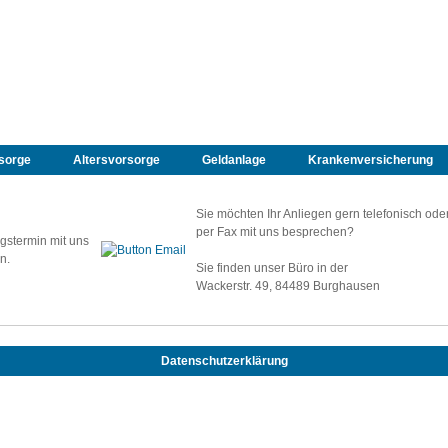
sorge
Altersvorsorge
Geldanlage
Krankenversicherung
Sie möchten Ihr Anliegen gern telefonisch ode
per Fax mit uns besprechen?
gstermin mit uns
n.
Sie finden unser Büro in der
Wackerstr. 49, 84489 Burghausen
Datenschutzerklärung