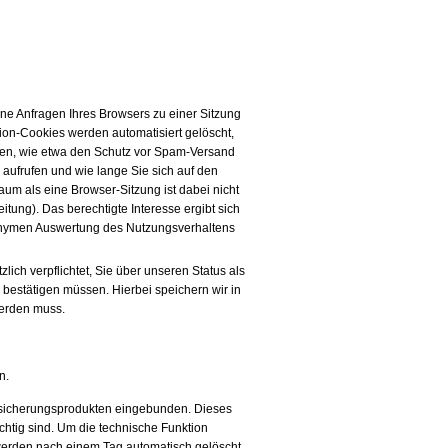
ene Anfragen Ihres Browsers zu einer Sitzung
on-Cookies werden automatisiert gelöscht,
llen, wie etwa den Schutz vor Spam-Versand
aufrufen und wie lange Sie sich auf den
aum als eine Browser-Sitzung ist dabei nicht
itung). Das berechtigte Interesse ergibt sich
nonymen Auswertung des Nutzungsverhaltens
ich verpflichtet, Sie über unseren Status als
 bestätigen müssen. Hierbei speichern wir in
werden muss.
n.
ersicherungsprodukten eingebunden. Dieses
chtig sind. Um die technische Funktion
werden nach einem Tag automatisch gelöscht.