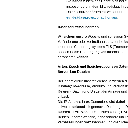
Sie haben zudem das Recht, sich bei e
insbesondere in dem Mitgliedstaat Ihres
Datenschutzbehörden mit weiterführend
eu_de#dataprotectionauthorities
.
Datenschutzmaßnahmen
Wir sichern unsere Website und sonstigen Sy
Veränderung oder Verbreitung durch unbefugt
dabei des Codierungssystems TLS (Transport 
Jedoch ist die Übertragung von Informationen
garantieren können.
Arten, Zweck und Speicherdauer von Date
Server-Log-Dateien
Bei jedem Aufruf unserer Webseite werden di
Dateien): IP-Adresse, Produkt- und Versionsi
Referer), Datum und Uhrzeit der Anfrage und
erfasst.
Die IP-Adresse Ihres Computers wird dabei nu
teilweise unkenntlich gemacht. Die übrigen 
Dateien ist Art. 6 Abs. 1 S. 1 Buchstabe f) D
Betrieb unserer Website, insbesondere um Fe
Verbesserungen vorzunehmen und die Sicher