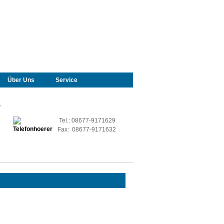
Über Uns
Service
r
Tel.: 08677-9171629
Fax: 08677-9171632