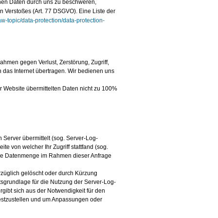
nen Daten durch uns zu beschweren,
n Verstoßes (Art. 77 DSGVO). Eine Liste der
aw-topic/data-protection/data-protection-
hmen gegen Verlust, Zerstörung, Zugriff,
 das Internet übertragen. Wir bedienen uns
rer Website übermittelten Daten nicht zu 100%
Server übermittelt (sog. Server-Log-
e von welcher Ihr Zugriff stattfand (sog.
agene Datenmenge im Rahmen dieser Anfrage
rzüglich gelöscht oder durch Kürzung
tsgrundlage für die Nutzung der Server-Log-
rgibt sich aus der Notwendigkeit für den
 festzustellen und um Anpassungen oder