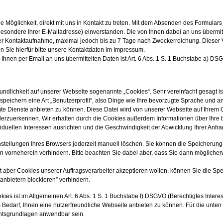
 Möglichkeit, direkt mit uns in Kontakt zu treten. Mit dem Absenden des Formulars 
sondere Ihrer E-Mailadresse) einverstanden. Die von Ihnen dabei an uns übermitte
rer Kontaktaufnahme, maximal jedoch bis zu 7 Tage nach Zweckerreichung. Dieser V
n Sie hierfür bitte unsere Kontaktdaten im Impressum.
Ihnen per Email an uns übermittelten Daten ist Art. 6 Abs. 1 S. 1 Buchstabe a) DS
ndlichkeit auf unserer Webseite sogenannte „Cookies“. Sehr vereinfacht gesagt ist
peichern eine Art „Benutzerprofil“, also Dinge wie Ihre bevorzugte Sprache und a
e Dienste anbieten zu können. Diese Datei wird von unserer Webseite auf Ihrem Co
erzuerkennen. Wir erhalten durch die Cookies außerdem Informationen über Ihre b
iduellen Interessen ausrichten und die Geschwindigkeit der Abwicklung Ihrer Anfr
nstellungen Ihres Browsers jederzeit manuell löschen. Sie können die Speicherun
n vorneherein verhindern. Bitte beachten Sie dabei aber, dass Sie dann möglicher
t aber Cookies unserer Auftragsverarbeiter akzeptieren wollen, können Sie die Sp
anbietern blockieren” verhindern.
ies ist im Allgemeinen Art. 6 Abs. 1 S. 1 Buchstabe f) DSGVO (Berechtigtes Inter
m Bedarf, Ihnen eine nutzerfreundliche Webseite anbieten zu können. Für die unte
htsgrundlagen anwendbar sein.