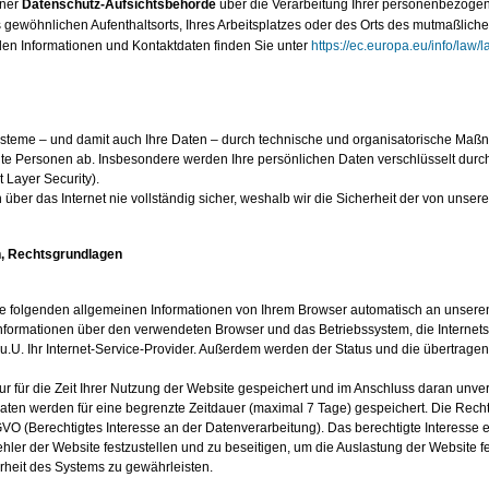
iner
Datenschutz-Aufsichtsbehörde
über die Verarbeitung Ihrer personenbezoge
 gewöhnlichen Aufenthaltsorts, Ihres Arbeitsplatzes oder des Orts des mutmaßliche
en Informationen und Kontaktdaten finden Sie unter
https://ec.europa.eu/info/law/l
steme – und damit auch Ihre Daten – durch technische und organisatorische Maßna
e Personen ab. Insbesondere werden Ihre persönlichen Daten verschlüsselt durch
Layer Security).
 über das Internet nie vollständig sicher, weshalb wir die Sicherheit der von unse
n, Rechtsgrundlagen
e folgenden allgemeinen Informationen von Ihrem Browser automatisch an unseren 
nformationen über den verwendeten Browser und das Betriebssystem, die Internetseit
 u.U. Ihr Internet-Service-Provider. Außerdem werden der Status und die übertr
r für die Zeit Ihrer Nutzung der Website gespeichert und im Anschluss daran unve
Daten werden für eine begrenzte Zeitdauer (maximal 7 Tage) gespeichert. Die Rech
SGVO (Berechtigtes Interesse an der Datenverarbeitung). Das berechtigte Interesse e
hler der Website festzustellen und zu beseitigen, um die Auslastung der Website
heit des Systems zu gewährleisten.