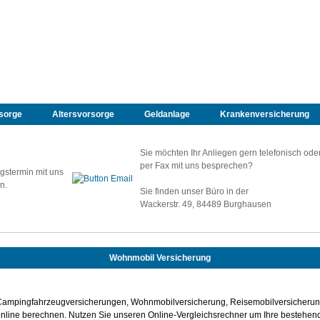
sorge
Altersvorsorge
Geldanlage
Krankenversicherung
Sie möchten Ihr Anliegen gern telefonisch ode
per Fax mit uns besprechen?
gstermin mit uns
n.
Sie finden unser Büro in der
Wackerstr. 49, 84489 Burghausen
Wohnmobil Versicherung
Campingfahrzeugversicherungen, Wohnmobilversicherung, Reisemobilversicheru
nline berechnen. Nutzen Sie unseren Online-Vergleichsrechner um Ihre bestehen