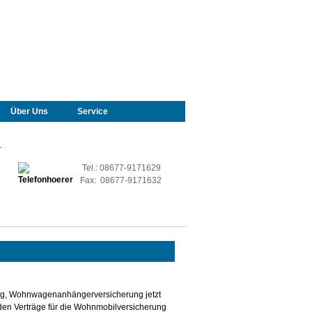
Über Uns
Service
r
Tel.: 08677-9171629
Fax: 08677-9171632
ng, Wohnwagenanhängerversicherung jetzt
den Verträge für die Wohnmobilversicherung